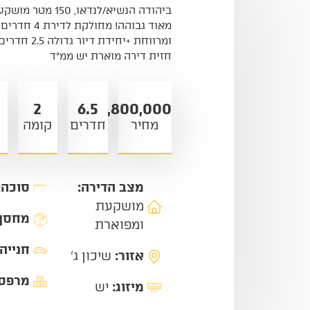
ביהודה הנשיא/לנדאו, 150
מאוד גבוהה! מחולקת לד
ומרווחת +יחידת דיור
חזית דירה מוארת יש ממ"ד
2
6.5
3,800,000
מחיר
חדרים
קומה
מצב הדירה:
סוכה:
מושקעת
מחסן
ומפוארת
חנייה
אזור:
שיכון ג'
מרפס
מיזוג:
יש