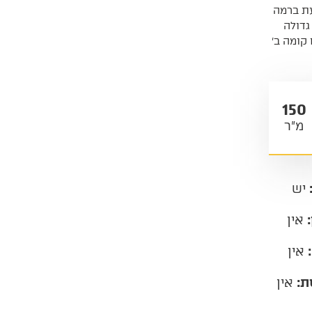
 מטר מושקעת ברמה
ירת 4 חדרים גדולה
 גדולה 2.5 חדרים קומה ב'
150
מ"ר
יש
:
אין
:
אין
ת:
אין