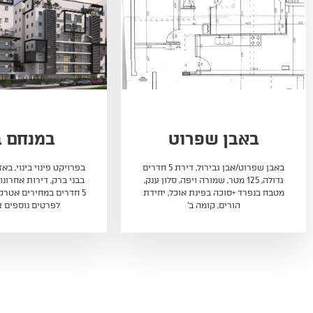
במנחם בגין
דירות יוק
החרצ
בפרויקט פינוי בינוי, באזור הכי מתחדש
בבני ברק, דירות אחרונות בגמר שלד 4-
פרוייקט איכות בר
5 חדרים במחירים אטרקטיביים במיוחד,
באזור צעיר ומתפתח
לפרטים נוספים צרו קשר
תחבורה ציבורית, מו
דירות 4-5 חד
מרווחות עם סוכות,
מפרט טכני עשיר ומפ
היום ובואו לבחור 