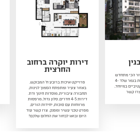
רה ברחוב
באבן שפרוט
ית
באבן שפרוט/אבן גבירול, דירת 5 חדרים
גדולה, 125 מטר, שמורה ויפה, סלון ענק,
ובע ח‘ המבוקש,
מטבח בנפרד +סוכה בפינת אוכל, יחידת
 הסמוך לגינות,
הורים, קומה ב'
סדות חינוך ודת.
רים, סלון גדול, מרפסות
 יחידות הורים,
נק. צרו קשר עוד
את החלום שלכם!