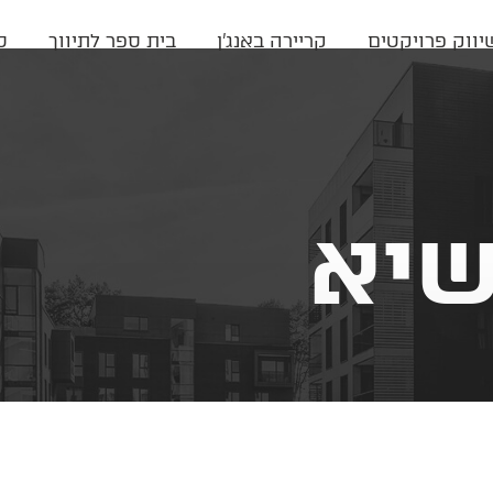
יווק פרויקטים
קריירה באנג'ן
בית ספר לתיווך
ס
שיא