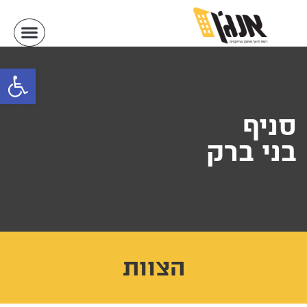
פתח
סניף
בני ברק
הצוות